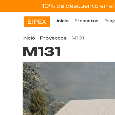
10% de descuento en el 
Inicio
Productos
Proy
Inicio
—
Proyectos
—
M131
M131