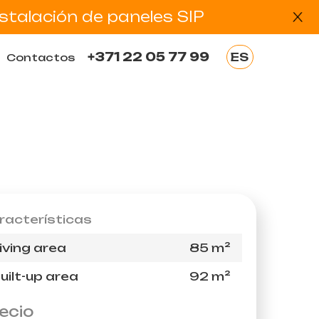
stalación de paneles SIP
+371 22 05 77 99
ES
Contactos
EN
LV
RU
EE
DE
racterísticas
iving area
85 m²
uilt-up area
92 m²
ecio