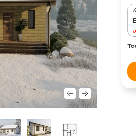
K
¿
To