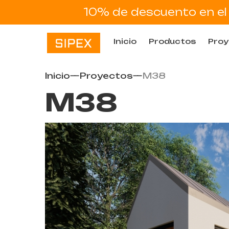
10% de descuento en el 
Inicio
Productos
Proy
Inicio
—
Proyectos
—
M38
M38