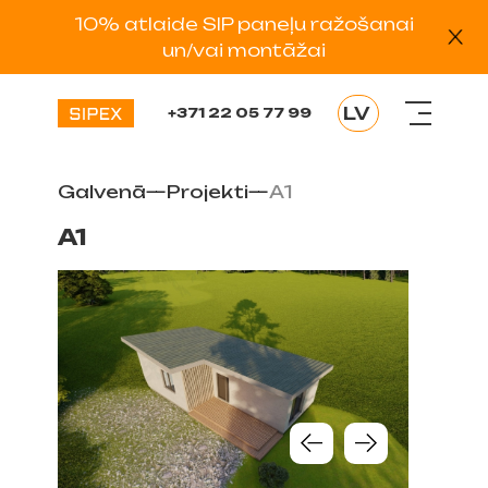
10% atlaide SIP paneļu ražošanai
un/vai montāžai
LV
+371 22 05 77 99
EN
RU
Galvenā
—
Projekti
—
A1
EE
DE
A1
ES