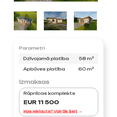
Parametri
Dzīvojamā platība
58 m²
Apbūves platība
60 m²
Izmaksas
Rūpnīcas komplekts
EUR 11 500
Kas iekļauts? Vairāk šeit