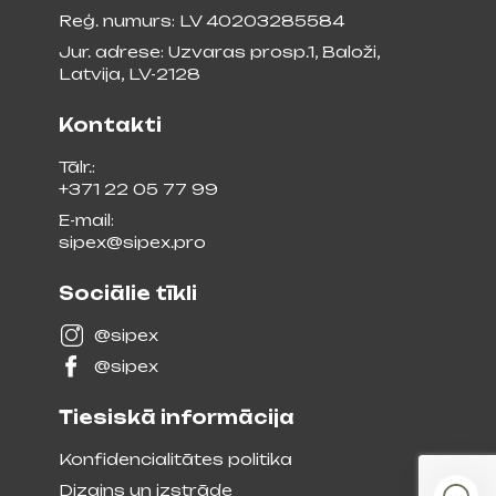
Reģ. numurs: LV 40203285584
Jur. adrese: Uzvaras prosp.1, Baloži,
Latvija, LV-2128
Kontakti
Tālr.:
+371 22 05 77 99
E-mail:
sipex@sipex.pro
Sociālie tīkli
@sipex
@sipex
Tiesiskā informācija
Konfidencialitātes politika
Dizains un izstrāde