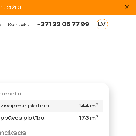
ntāžai
+371 22 05 77 99
LV
s
Kontakti
EN
RU
EE
DE
ES
rametri
zīvojamā platība
144 m²
pbūves platība
173 m²
zmaksas