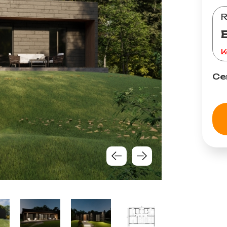
R
K
Ce