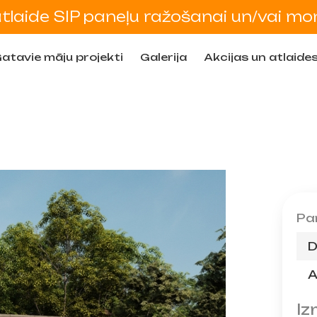
tlaide SIP paneļu ražošanai un/vai mo
atavie māju projekti
Galerija
Akcijas un atlaide
Pa
D
A
I