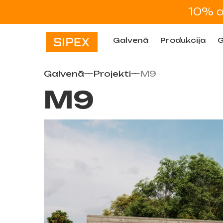
10% a
Galvenā
Produkсija
G
Galvenā
—
Projekti
—
M9
M9