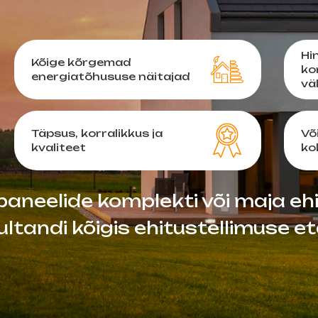
Hi
Kõige kõrgemad
ko
energiatõhususe näitajad
vä
Täpsus, korralikkus ja
Võ
kvaliteet
ko
paneelide komplekti või maja ehi
sultandi kõigis ehitustellimuse e