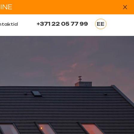
INE
+371 22 05 77 99
EE
ntaktid
EN
LV
RU
DE
ES