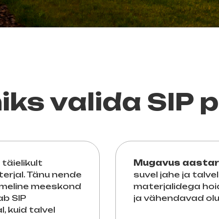
miks valida SIP
täielikult
Mugavus aastar
erjal. Tänu nende
suvel jahe ja talve
ikmeline meeskond
materjalidega ho
ab SIP
ja vähendavad olul
 kuid talvel