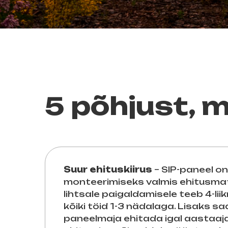
5 põhjust, 
Suur ehituskiirus
– SIP-paneel on 
monteerimiseks valmis ehitusmat
lihtsale paigaldamisele teeb 4-li
kõiki töid 1-3 nädalaga. Lisaks sa
paneelmaja ehitada igal aastaajal,