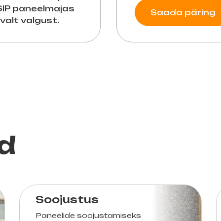
SIP paneelmajas
Saada päring
alt valgust.
d
Soojustus
Paneelide soojustamiseks