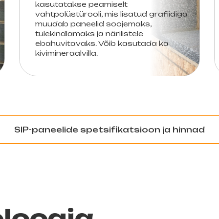
kasutatakse peamiselt
vahtpolüstürooli, mis lisatud grafiidiga
muudab paneelid soojemaks,
tulekindlamaks ja närilistele
ebahuvitavaks. Võib kasutada ka
kivimineraalvilla.
SIP-paneelide spetsifikatsioon ja hinnad
loogia