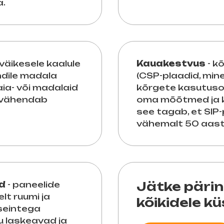
a.
väikesele kaalule
Kauakestvus
- k
dile madala
(CSP-plaadid, mine
ia- või madalaid
kõrgete kasutusom
s vähendab
oma mõõtmed ja ku
see tagab, et SIP
vähemalt 50 aast
Jätke päri
id
- paneelide
lt ruumi ja
kõikidele k
 seintega
 laskeavad ja