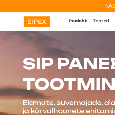
TA
Pealeht
Tooted
SIP PANE
TOOTMIN
Elamute, suvemajade, ai
ja kõrvalhoonete ehitam