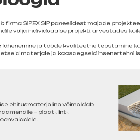
eb firma SIPEX SIP paneelidest majade projekte
ndile välja individuaalse projekti, arvestades kõi
ne lähenemine ja tööde kvaliteetne teostamine kõ
etseid materjale ja kaasaegseid insenertehnilisi
se ehitusmaterjalina võimaldab
amendile – plaat-, lint-,
toonvaiadele.