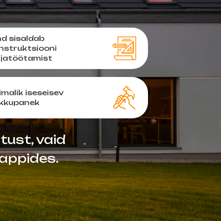
nd sisaldab
nstruktsiooni
ljatöötamist
imalik iseseisev
kkupanek
tust, vaid
tappides.