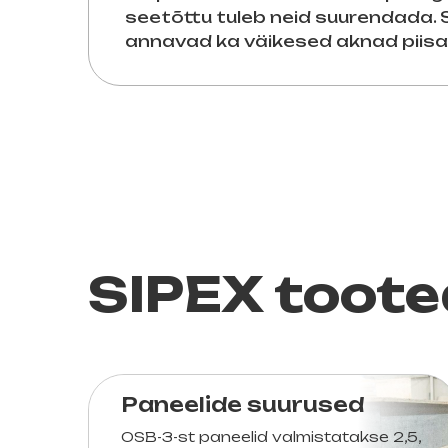
seetõttu tuleb neid suurendada. 
annavad ka väikesed aknad piisav
SIPEX toote
Paneelide suurused
OSB-3-st paneelid valmistatakse 2,5,