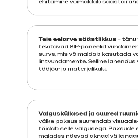
ehitamine võimaldab säästa rah
Teie eelarve säästlikkus
– tänu 
tekitavad SIP-paneelid vundamen
surve, mis võimaldab kasutada va
lintvundamente. Selline lahendu
tööjõu- ja materjalikulu.
Valgusküllased ja suured ruum
väike paksus suurendab visuaalse
täidab selle valgusega. Paksude
majades näevad aknad välja nagu