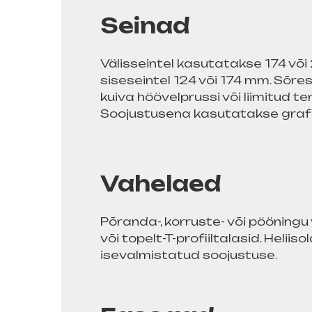
Seinad
Välisseintel kasutatakse 174 võ
siseseintel 124 või 174 mm. Sõres
kuiva höövelprussi või liimitud t
Soojustusena kasutatakse grafiitp
Vahelaed
Põranda-, korruste- või pöönin
või topelt-T-profiiltalasid. Heli
isevalmistatud soojustuse.