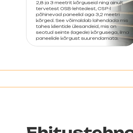
2,8 ja 3 meetrit kõrguseid ning ainult
tervetest OSB-lehtedest, CSP-l
põhinevad paneelid aga 3,2 meetri
kõrged. See võimaldab lahendada mis
tahes klientide ülesandeid, mis on
seotud seinte (lagede) kõrgusega, ilma
paneelide kõrgust suurendamata.
Ehitustehno