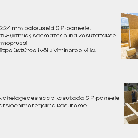
i 224 mm paksuseid SIP-paneele,
tik- (liitmis-) saematerjalina kasutatakse
ermoprussi.
olüstürooli või kivimineraalvilla.
gu vahelagedes saab kasutada SIP-paneele
isolatsioonimaterjalina kasutame