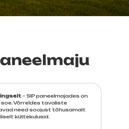
 paneelmaju
ingselt
– SIP paneelmajades on
l soe. Võrreldes tavaliste
iavad need soojust tõhusamalt
iselt küttekulusid.