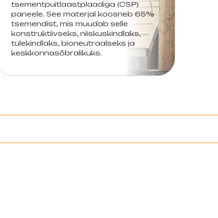
tsementpuitlaastplaadiga (CSP)
paneele. See materjal koosneb 65%
tsemendist, mis muudab selle
konstruktiivseks, niiskuskindlaks,
tulekindlaks, bioneutraalseks ja
keskkonnasõbralikuks.