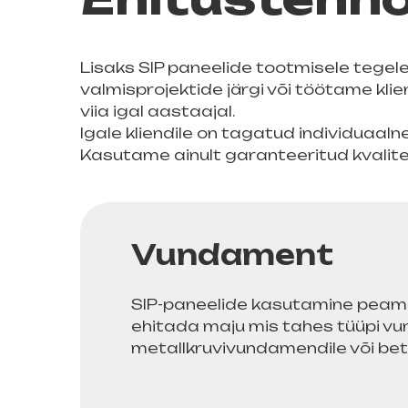
Lisaks SIP paneelide tootmisele tegel
valmisprojektide järgi või töötame klie
viia igal aastaajal.
Igale kliendile on tagatud individuaal
Kasutame ainult garanteeritud kvalite
Vundament
SIP-paneelide kasutamine peami
ehitada maju mis tahes tüüpi vund
metallkruvivundamendile või be