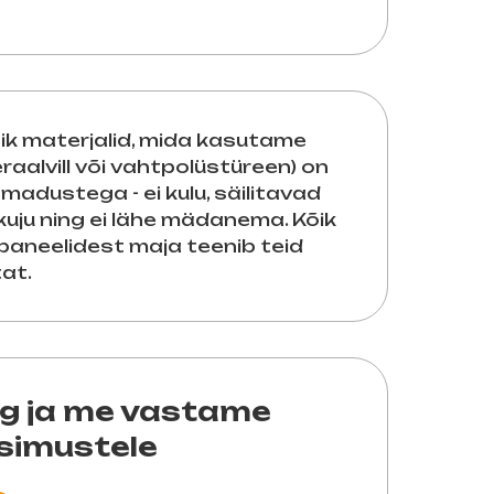
õik materjalid, mida kasutame
raalvill või vahtpolüstüreen) on
adustega - ei kulu, säilitavad
ju ning ei lähe mädanema. Kõik
-paneelidest maja teenib teid
at.
ng ja me vastame
üsimustele