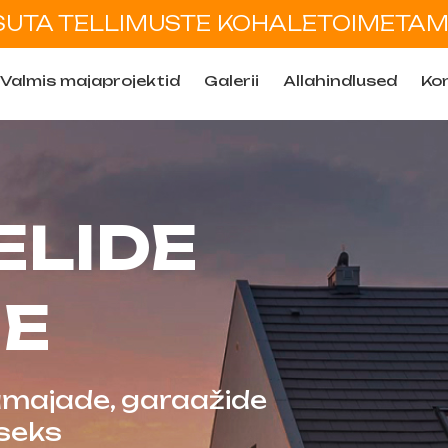
SUTA TELLIMUSTE KOHALETOIMETAM
Valmis majaprojektid
Galerii
Allahindlused
Ko
ELIDE
E
amajade, garaažide
iseks