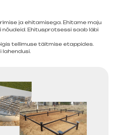
erimise ja ehitamisega. Ehitame maju
ki nõudeid. Ehitusprotsessi saab läbi
igis tellimuse täitmise etappides.
 lahendusi.