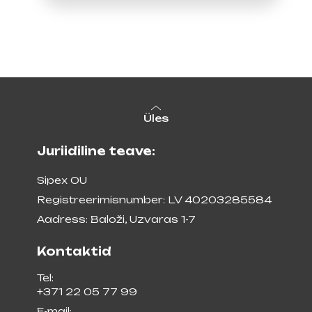
Üles
Juriidiline teave:
Sipex OU
Registreerimisnumber: LV 40203285584
Aadress: Baloži, Uzvaras 1-7
Kontaktid
Tel:
+371 22 05 77 99
E-mail: