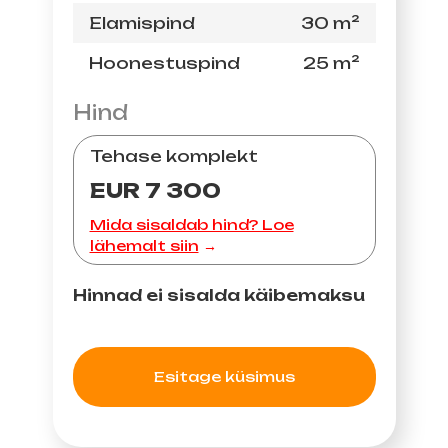
Elamispind
30 m²
Hoonestuspind
25 m²
Hind
Tehase komplekt
EUR 7 300
Mida sisaldab hind? Loe
lähemalt siin
Hinnad ei sisalda käibemaksu
Esitage küsimus