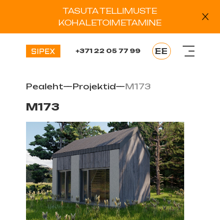
TASUTA TELLIMUSTE
KOHALETOIMETAMINE
EE
+371 22 05 77 99
EN
LV
Pealeht
—
Projektid
—
M173
RU
DE
M173
ES