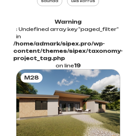
saunad
üks korrus
Warning
: Undefined array key "paged_filter"
in
/home/admark/sipex.pro/wp-
content/themes/sipex/taxonomy-
project_tag.php
on line
19
M28