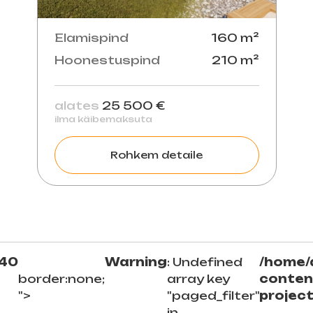
Elamispind
160 m²
Hoonestuspind
210 m²
alates
25 500 €
ilma käibemaksuta
Rohkem detaile
40
Warning
: Undefined
/home/
border:none;
array key
conten
">
"paged_filter"
projec
in