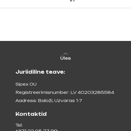
Üles
Juriidiline teave:
Sipex OU
Registreerimisnumber: LV 40203285584
Aadress: Baloži, Uzvaras 1-7
Kontaktid
Tel:
+371 22 05 77 99