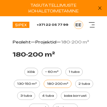
TASUTA TELLIMUSTE
KOHALETOIMETAMINE
EE
+371 22 05 77 99
EN
LV
Pealeht
—
Projektid
—
180-200 m²
RU
DE
180-200 m²
ES
Kõik
~ 60 m²
1 tuba
130-150 m²
180-200 m²
2 tuba
3 tuba
4 tuba
kaks korrust