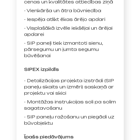
cenas un kvalitātes attiecības ziņā
- Vienkārša un ātra būvniecība
- Iespēja atlikt ēkas ārējo apdari
- Visplašākā izvēle iekšējai un ārējai
apdarei
- SIP paneļi tiek izmantoti sienu,
pārsegumu un jumta segumu
būvēšanai
SIPEX izpildīs
- Detalizācijas projekta izstrādi (SIP
paneļu skaits un izmēri) saskaņā ar
projektu vai skici
- Montāžas instrukcijas soli pa solim
sagatavošanu
- SIP paneļu ražošanu un piegādi uz
būvobjektu
Īpašs piedāvājums