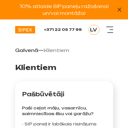
10% atlaide SIP paneļu ražošanai
un/vai montāžai
LV
+371 22 05 77 99
EN
RU
Galvenā
—
Klientiem
EE
DE
ES
Klientiem
Pašbūvētāji
Paši ceļat māju, vasarnīcu,
saimniecības ēku vai garāžu?
- SIP paneļi ir labākais risinājums