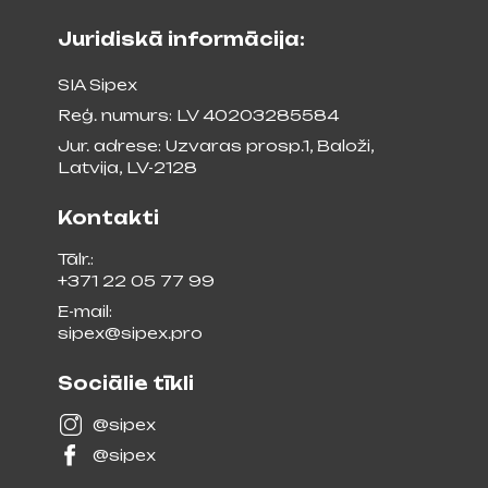
Juridiskā informācija:
SIA Sipex
Reģ. numurs: LV 40203285584
Jur. adrese: Uzvaras prosp.1, Baloži,
Latvija, LV-2128
Kontakti
Tālr.:
+371 22 05 77 99
E-mail:
sipex@sipex.pro
Sociālie tīkli
@sipex
@sipex