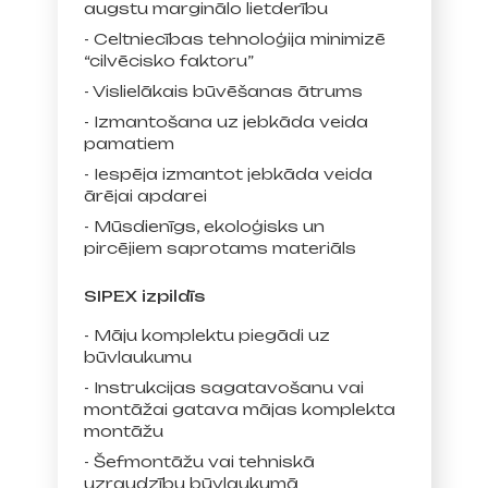
augstu marginālo lietderību
- Celtniecības tehnoloģija minimizē
“cilvēcisko faktoru”
- Vislielākais būvēšanas ātrums
- Izmantošana uz jebkāda veida
pamatiem
- Iespēja izmantot jebkāda veida
ārējai apdarei
- Mūsdienīgs, ekoloģisks un
pircējiem saprotams materiāls
SIPEX izpildīs
- Māju komplektu piegādi uz
būvlaukumu
- Instrukcijas sagatavošanu vai
montāžai gatava mājas komplekta
montāžu
- Šefmontāžu vai tehniskā
uzraudzību būvlaukumā