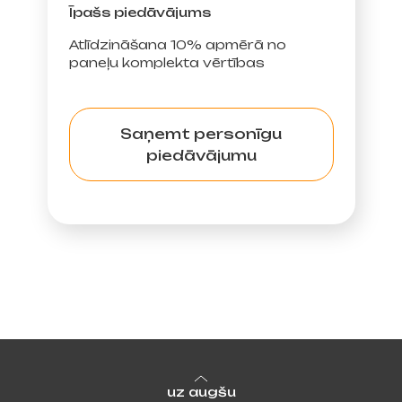
Īpašs piedāvājums
Atlīdzināšana 10% apmērā no
paneļu komplekta vērtības
Saņemt personīgu
piedāvājumu
uz augšu