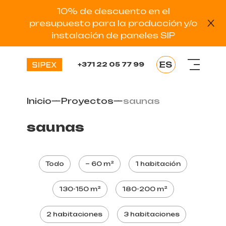
10% de descuento en el
presupuesto para la producción y/o
instalación de paneles SIP
ES
+371 22 05 77 99
EN
LV
Inicio
—
Proyectos
—
saunas
RU
EE
saunas
DE
Todo
~ 60 m²
1 habitación
130-150 m²
180-200 m²
2 habitaciones
3 habitaciones