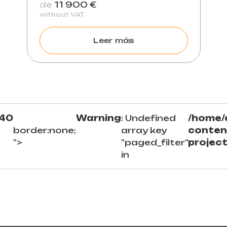
de
11 900 €
without VAT
Leer más
40
Warning
: Undefined
/home/
border:none;
array key
conten
">
"paged_filter"
projec
in