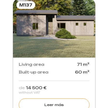
M137
Living area
71 m²
Built-up area
60 m²
de
14 500 €
without VAT
Leer más