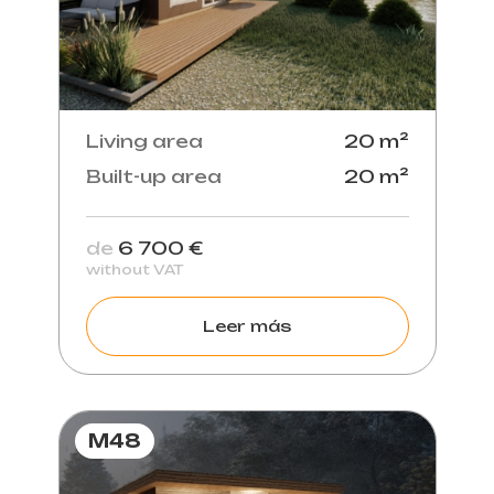
Living area
20 m²
Built-up area
20 m²
de
6 700 €
without VAT
Leer más
M48