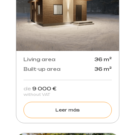
Living area
36 m²
Built-up area
36 m²
de
9 000 €
without VAT
Leer más