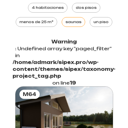
4 habitaciones
dos pisos
menos de 25 m²
saunas
un piso
Warning
: Undefined array key "paged_filter"
in
/home/admark/sipex.pro/wp-
content/themes/sipex/taxonomy-
project_tag.php
on line
19
M64