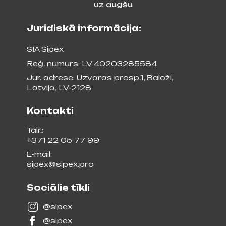
uz augšu
Juridiskā informācija:
SIA Sipex
Reģ. numurs: LV 40203285584
Jur. adrese: Uzvaras prosp.1, Baloži,
Latvija, LV-2128
Kontakti
Tālr.:
+371 22 05 77 99
E-mail:
sipex@sipex.pro
Sociālie tīkli
@sipex
@sipex