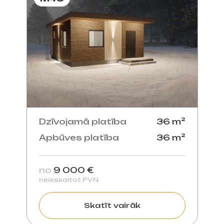
Dzīvojamā platība
36 m²
Apbūves platība
36 m²
no
9 000 €
neieskaitot PVN
Skatīt vairāk