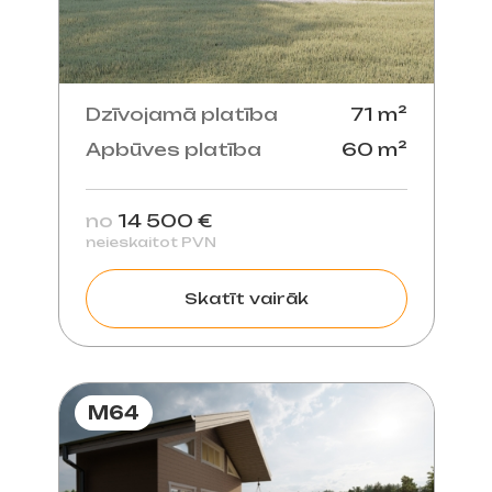
Dzīvojamā platība
71 m²
Apbūves platība
60 m²
no
14 500 €
neieskaitot PVN
Skatīt vairāk
M64