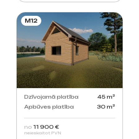
M12
Dzīvojamā platība
45 m²
Apbūves platība
30 m²
no
11 900 €
neieskaitot PVN