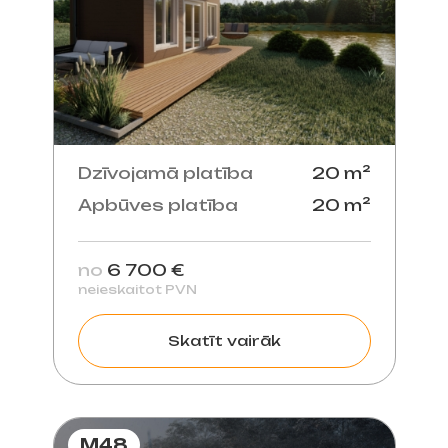
Dzīvojamā platība
20 m²
Apbūves platība
20 m²
no
6 700 €
neieskaitot PVN
Skatīt vairāk
M48