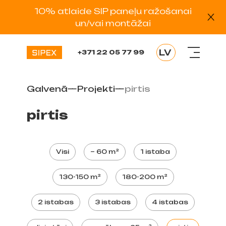
10% atlaide SIP paneļu ražošanai
un/vai montāžai
LV
+371 22 05 77 99
EN
RU
Galvenā
—
Projekti
—
pirtis
EE
DE
pirtis
ES
Visi
~ 60 m²
1 istaba
130-150 m²
180-200 m²
2 istabas
3 istabas
4 istabas