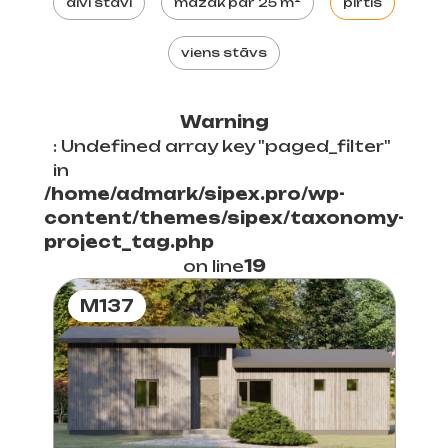
divi stāvi
mazāk par 25 m²
pirtis
viens stāvs
Warning
: Undefined array key "paged_filter"
in
/home/admark/sipex.pro/wp-
content/themes/sipex/taxonomy-
project_tag.php
on line
19
M137