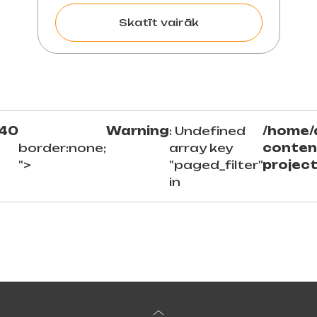
Skatīt vairāk
40
Warning
: Undefined
/home/
border:none;
array key
conten
">
"paged_filter"
projec
in